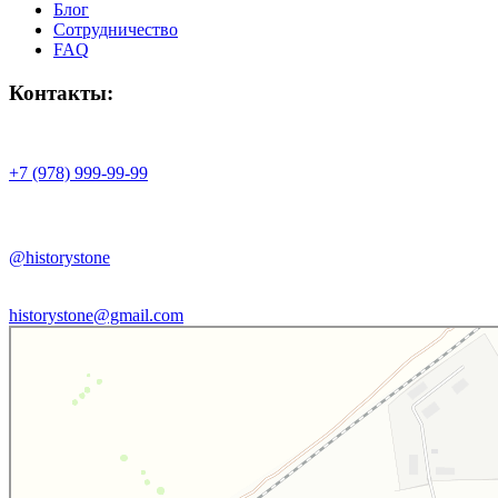
Блог
Сотрудничество
FAQ
Контакты:
+7 (978) 999-99-99
@historystone
historystone@gmail.com
History stone
Изделия из камня в Республике Крым